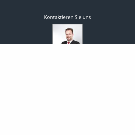
Kontaktieren Sie uns
Versicherungsbüro Leidigkeit
Thomas Leidigkeit
Marxstraße 63 a
45527 Hattingen - Welper
02324 / 96 25 77
0173 / 21 06 586
02324 / 96 25 78
leidigkeit@makler-hattingen.de
http://www.makler-hattingen.de