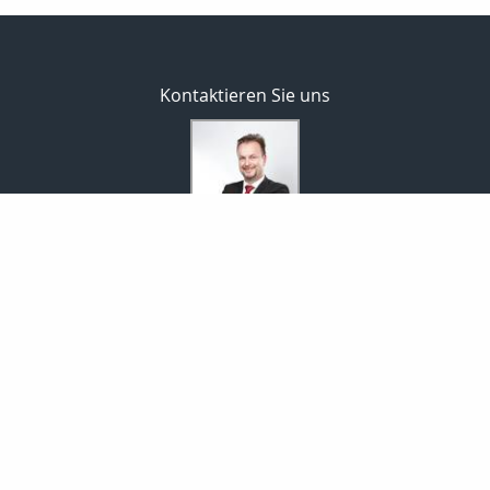
Kontaktieren Sie uns
Versicherungsbüro Leidigkeit
Thomas Leidigkeit
Marxstraße 63 a
45527 Hattingen - Welper
02324 / 96 25 77
0173 / 21 06 586
02324 / 96 25 78
leidigkeit@makler-hattingen.de